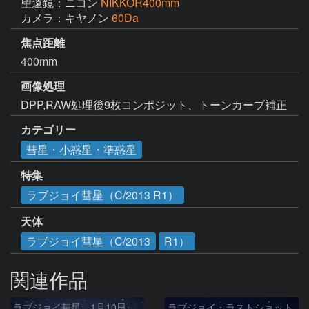
望遠鏡：ニコン
NIKKOR400mm
カメラ：キヤノン
60Da
焦点距離
400mm
画像処理
DPP,RAW処理後9枚コンポジット、トーンカーブ補正
カテゴリー
彗星・小惑星・準惑星
特集
ラブジョイ彗星（C/2013 R1）
天体
ラブジョイ彗星（C/2013
R1）
関連作品
ラブジョイ彗星 1月10日
ラブジョイ・ラストショット