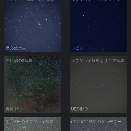
天文信州人
ロビン Ⅱ
2/12朝の2彗星
ラブジョイ彗星とリニア彗星
青島 靖
UESIMO
2月13日のラブジョイ彗星とリニア彗星
(2/12)の2彗星のランデブー