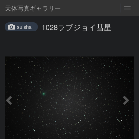
天体写真ギャラリー
Togg
navig
1028ラブジョイ彗星
suisha