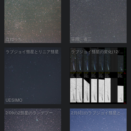
はねっち
笹岡 省三
ラブジョイ彗星とリニア彗星
ラブジョイ彗星の変化(12/29～1/29)
UESIMO
青島 靖
2/09の2彗星のランデブー
2月6日のラブジョイ彗星とリニア彗星