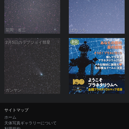
笹岡 省三
はねっち
PR
2月5日のラブジョイ彗星
ガンヤン
サイトマップ
ホーム
天体写真ギャラリーについて
利用規約