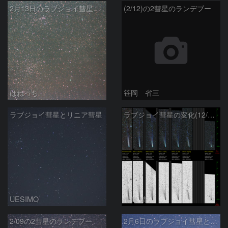
2月13日のラブジョイ彗星とリニア彗星
(2/12)の2彗星のランデブー
はねっち
笹岡 省三
ラブジョイ彗星とリニア彗星
ラブジョイ彗星の変化(12/29～1/29)
UESIMO
青島 靖
2/09の2彗星のランデブー
2月6日のラブジョイ彗星とリニア彗星