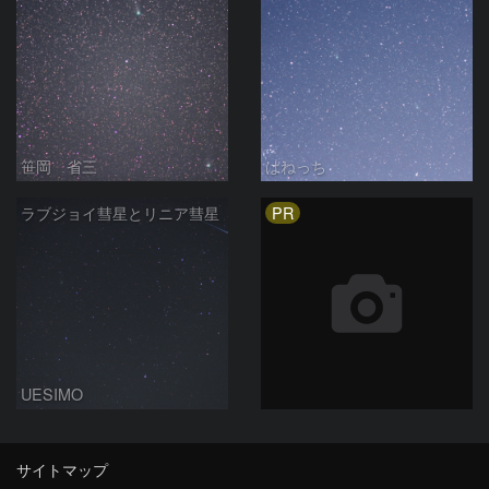
笹岡 省三
はねっち
PR
ラブジョイ彗星とリニア彗星
UESIMO
サイトマップ