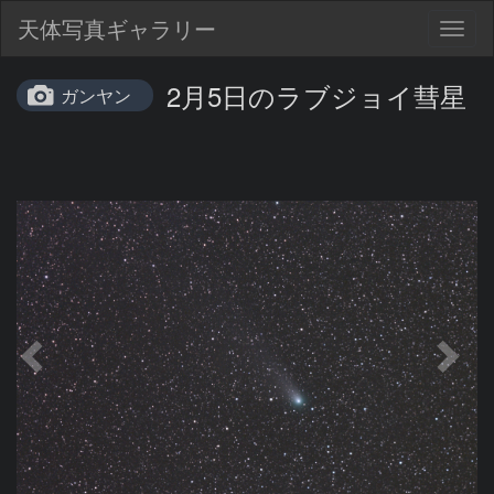
天体写真ギャラリー
Togg
navig
2月5日のラブジョイ彗星
ガンヤン