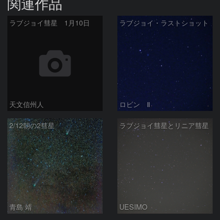
関連作品
ラブジョイ彗星 1月10日
ラブジョイ・ラストショット
天文信州人
ロビン Ⅱ
2/12朝の2彗星
ラブジョイ彗星とリニア彗星
青島 靖
UESIMO