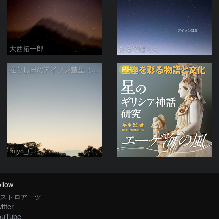
大西拓一郎
あるでばらん
PR
在りし日のアイソン彗星（11/22）
miyo_C
llow
ストロアーツ
itter
ouTube