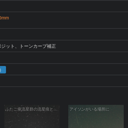
0mm
ンポジット、トーンカーブ補正
1）
ふたご座流星群の流星痕と散在流星
アイソンがいる場所に