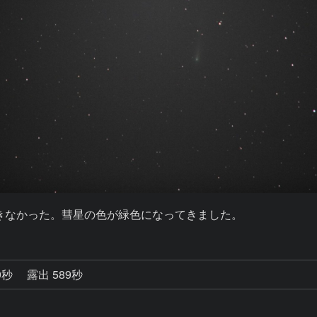
できなかった。彗星の色が緑色になってきました。
9秒
露出 589秒