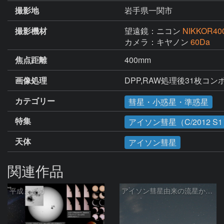
撮影地
岩手県一関市
撮影機材
望遠鏡：ニコン
NIKKOR40
カメラ：キヤノン
60Da
焦点距離
400mm
画像処理
DPP,RAW処理後31枚コ
カテゴリー
彗星・小惑星・準惑星
特集
アイソン彗星（C/2012 S
天体
アイソン彗星
関連作品
平成まとめ
アイソン彗星由来の流星か☆彡