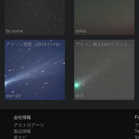
bs-soma
shiva
アイソン彗星（2013/11/16）
アイソン突入日のラブジョイ彗星
star123
佐天
会社情報
Fo
アストロアーツ
ア
製品情報
Tw
星ナビ
Y