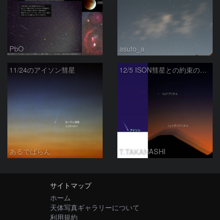
PbO
asuto_a
11/24のアイソン彗星
12/5 ISON彗星との約束の地へ
あるでばらん
T.TAKANASHI
サイトマップ
ホーム
天体写真ギャラリーについて
利用規約