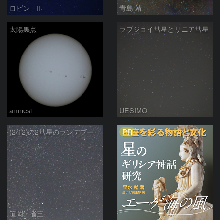
ロビン Ⅱ
青島 靖
太陽黒点
ラブジョイ彗星とリニア彗星
amnesi
UESIMO
PR
(2/12)の2彗星のランデブー
笹岡 省三