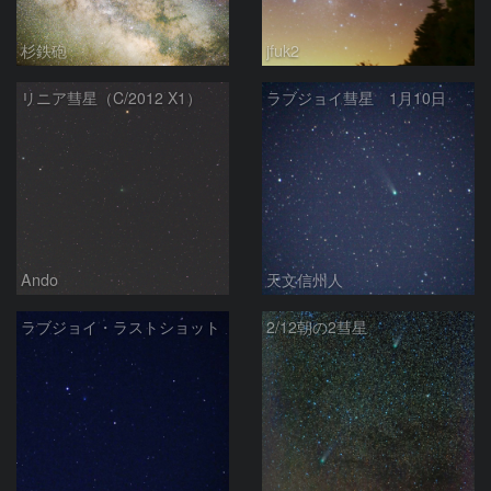
杉鉄砲
jfuk2
リニア彗星（C/2012 X1）
ラブジョイ彗星 1月10日
Ando
天文信州人
ラブジョイ・ラストショット
2/12朝の2彗星