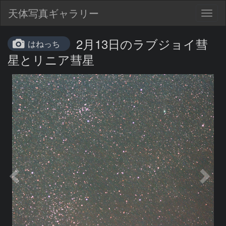
天体写真ギャラリー
Togg
navig
2月13日のラブジョイ彗
はねっち
星とリニア彗星