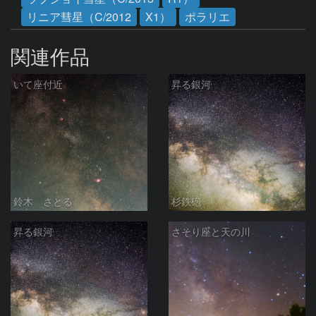
リニア彗星（C/2012
X1）
ポラリエ
関連作品
いて座付近
昇る銀河
鈴木 さとる
杉鉄砲
昇る銀河
さそり座と天の川