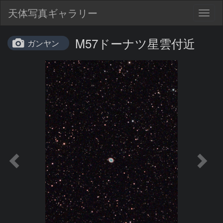
天体写真ギャラリー
Togg
navig
M57ドーナツ星雲付近
ガンヤン