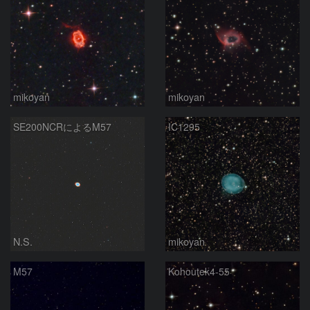
mikoyan
mikoyan
SE200NCRによるM57
IC1295
N.S.
mikoyan
M57
Kohoutek4-55