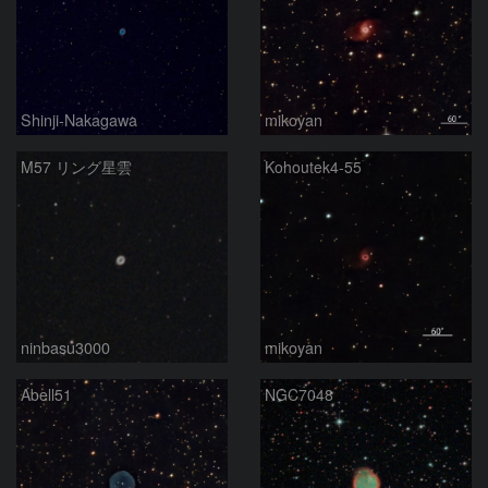
Shinji-Nakagawa
mikoyan
M57 リング星雲
Kohoutek4-55
ninbasu3000
mikoyan
Abell51
NGC7048