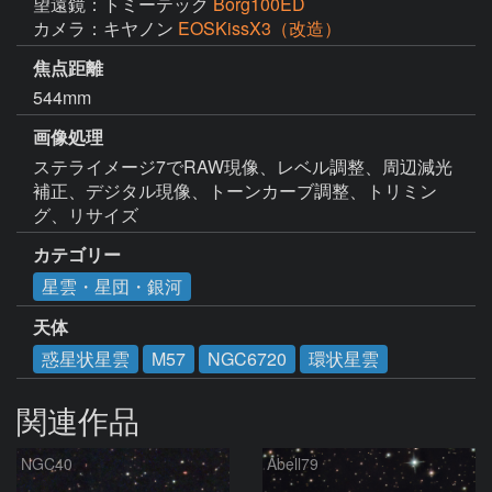
望遠鏡：トミーテック
Borg100ED
カメラ：キヤノン
EOSKissX3（改造）
焦点距離
544mm
画像処理
ステライメージ7でRAW現像、レベル調整、周辺減光
補正、デジタル現像、トーンカーブ調整、トリミン
グ、リサイズ
カテゴリー
星雲・星団・銀河
天体
惑星状星雲
M57
NGC6720
環状星雲
関連作品
NGC40
Abell79