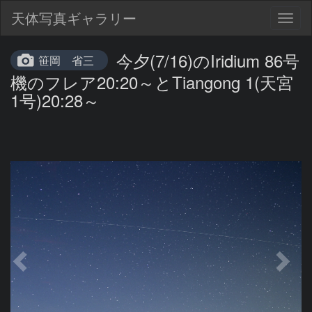
天体写真ギャラリー
Togg
navig
今夕(7/16)のIridium 86号
笹岡 省三
機のフレア20:20～とTiangong 1(天宮
1号)20:28～