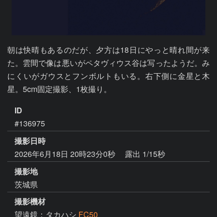
朝は快晴もあるのだが、夕方は18日にやっと晴れ間が来
た。雲間で像は悪いがペタヴィウス谷は写ったようだ。み
にくいがガウスとフンボルトもいる。右下側に金星と木
星。5cm固定撮影、1枚撮り。
ID
#136975
撮影日時
2026年6月18日 20時23分0秒
露出 1/15秒
撮影地
茨城県
撮影機材
望遠鏡：タカハシ
FC50