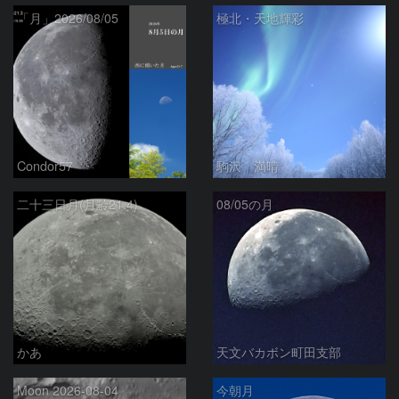
「月」2026/08/05
極北・天地輝彩
Condor57
駒沢 満晴
二十三日月(月齢21.4)
08/05の月
かあ
天文バカボン町田支部
Moon 2026-08-04
今朝月