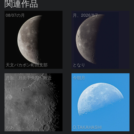
関連作品
08/07の月
月、2026/8/7
天文バカボン町田支部
となり
月面「月面中央部」附近
今朝月
かあ
O.TAKAHASHI