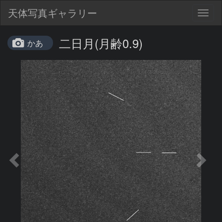
天体写真ギャラリー
Togg
navig
二日月(月齢0.9)
かあ