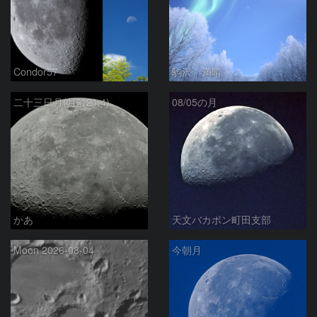
Condor57
駒沢 満晴
二十三日月(月齢21.4)
08/05の月
かあ
天文バカボン町田支部
Moon 2026-08-04
今朝月