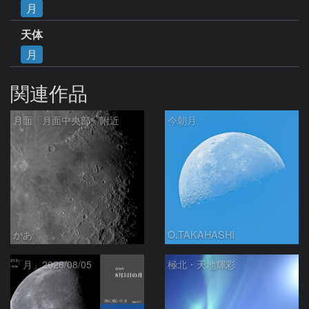
月
天体
月
関連作品
月面「月面中央部」附近
今朝月
かあ
O.TAKAHASHI
「月」2026/08/05
極北・天地輝彩