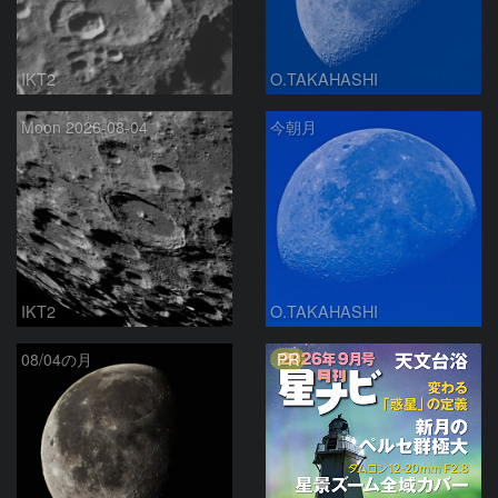
IKT2
O.TAKAHASHI
Moon 2026-08-04
今朝月
IKT2
O.TAKAHASHI
PR
08/04の月