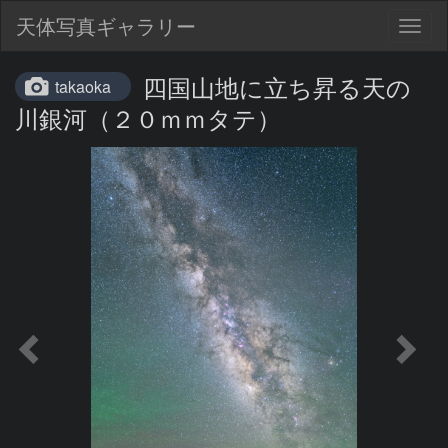
天体写真ギャラリー
Togg
navig
四国山地に立ち昇る天の
takaoka
川銀河（２０ｍｍタテ）