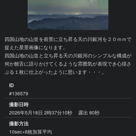
四国山地の山並を前景に立ち昇る天の川銀河を２０ｍｍで
捉えた星景画像になります。

四国山地の山並と立ち昇る天の川銀河のシンプルな構成が
何か饒舌に語りかけてくるような雰囲気が表現でき心揺さ
ぶる１枚に仕上がったように思います・・・。
ID
#136579
撮影日時
2026年5月18日 2時37分10秒
露出 80秒
撮影方法
10sec×8枚加算平均