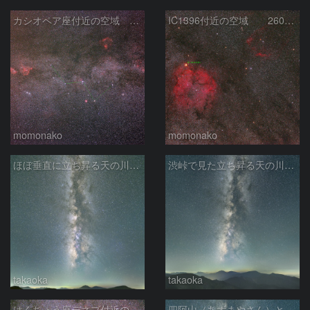
カシオペア座付近の空域 260720
IC1396付近の空域 260720
momonako
momonako
ほぼ垂直に立ち昇る天の川銀河
渋峠で見た立ち昇る天の川銀河
takaoka
takaoka
はくちょう座デネブ付近の空域 260720
四阿山（あずまやさん）と立ち昇る夏の銀河