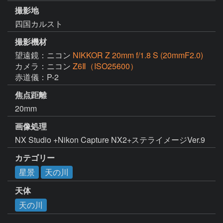
撮影地
四国カルスト
撮影機材
望遠鏡：ニコン
NIKKOR Z 20mm f/1.8 S (20mmF2.0)
カメラ：ニコン
Z6Ⅱ（ISO25600）
赤道儀：P-2
焦点距離
20mm
画像処理
NX Studio +Nikon Capture NX2+ステライメージVer.9
カテゴリー
星景
天の川
天体
天の川