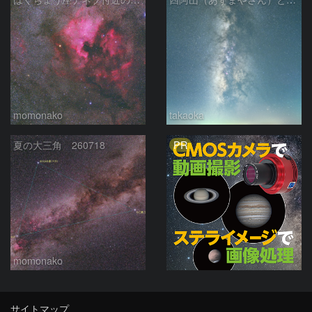
momonako
takaoka
PR
夏の大三角 260718
momonako
サイトマップ