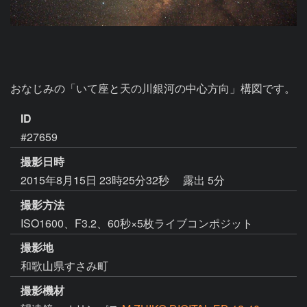
おなじみの「いて座と天の川銀河の中心方向」構図です。
ID
#27659
撮影日時
2015年8月15日 23時25分32秒
露出 5分
撮影方法
ISO1600、F3.2、60秒×5枚ライブコンポジット
撮影地
和歌山県すさみ町
撮影機材