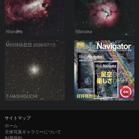
hltanaka
hltanaka
PR
M55球状星団 2026/07/12
T-HASHIGUCHI
サイトマップ
ホーム
天体写真ギャラリーについて
利用規約