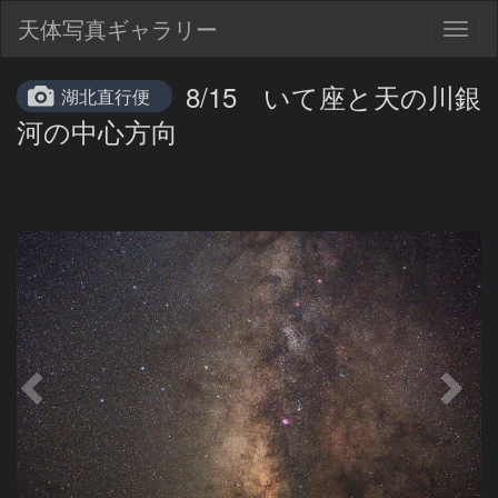
天体写真ギャラリー
Togg
navig
8/15 いて座と天の川銀
湖北直行便
河の中心方向