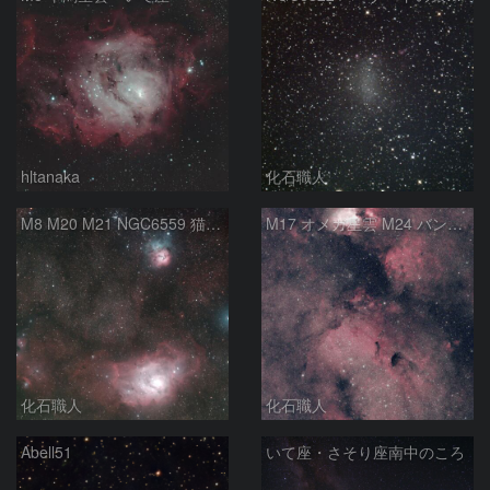
hltanaka
化石職人
M8 M20 M21 NGC6559 猫の手星雲 いて座
M17 オメガ星雲 M24 バンビの横顔 いて座
化石職人
化石職人
Abell51
いて座・さそり座南中のころ