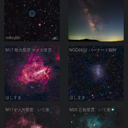
mikoyan
宮川祐一「福井星の会」
M17 散光星雲 オメガ星雲
NGC6822 バーナード銀河
ほしすき
ほしすき
M17オメガ星雲 いて座
M20 三裂星雲 いて座