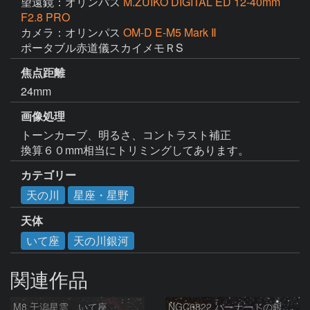
望遠鏡：オリンパス
M.ZUIKO DIGITAL ED 12-40mm
F2.8 PRO
カメラ：オリンパス
OM-D E-M5 Mark Ⅱ
ポータブル赤道儀スカイメモＲS
焦点距離
24mm
画像処理
トーンカーブ、明るさ、コントラスト補正

換算６０mm相当にトリミングしてあります。
カテゴリー
天の川
星座・星野
天体
いて座
天の川銀河
関連作品
M8 干潟星雲 いて座
NGC6822 バーナードの銀河 いて座