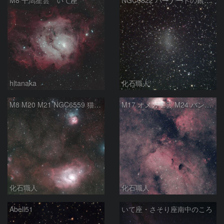
M8 干潟星雲 いて座
NGC6822 バーナードの銀河 いて座
hltanaka
化石職人
M8 M20 M21 NGC6559 猫の手星雲 いて座
M17 オメガ星雲 M24 バンビの横顔 いて座
化石職人
化石職人
Abell51
いて座・さそり座南中のころ