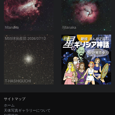
hltanaka
hltanaka
PR
M55球状星団 2026/07/12
T-HASHIGUCHI
サイトマップ
ホーム
天体写真ギャラリーについて