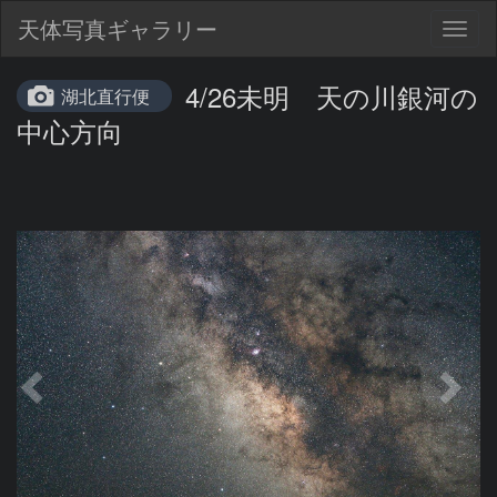
天体写真ギャラリー
Togg
navig
4/26未明 天の川銀河の
湖北直行便
中心方向