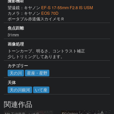
撮影機材
望遠鏡：キヤノン
EF-S 17-55mm F2.8 IS USM
カメラ：キヤノン
EOS 70D
ポータブル赤道儀スカイメモＲ
焦点距離
31mm
画像処理
トーンカーブ、明るさ、コントラスト補正

カテゴリー
天の川
星座・星野
天体
天の川銀河
いて座
関連作品