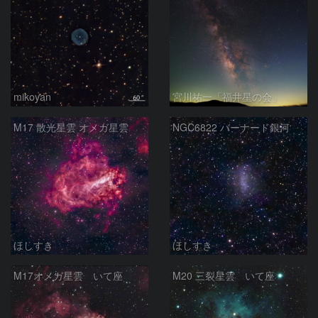
mikoyan
宮川祐一「福井星の会」
M17 散光星雲 オメガ星雲
NGC6822 バーナード銀河
ほしすき
ほしすき
M17オメガ星雲 いて座
M20 三裂星雲 いて座