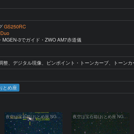
グ
GS250RC
 Duo
・MGEN-3でガイド・ZWO AM7赤道儀
ル調整、デジタル現像、ピンポイント・トーンカーブ、トーンカ
おとめ座
夜空は宝石箱(おとめ座 NGC5566) Seestar50
夜空は宝石箱(おとめ座 NGC5746) Seestar50