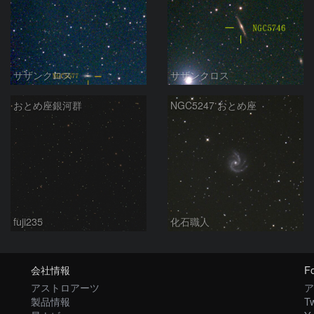
サザンクロス
サザンクロス
おとめ座銀河群
NGC5247 おとめ座
fuji235
化石職人
会社情報
Fo
アストロアーツ
ア
製品情報
Tw