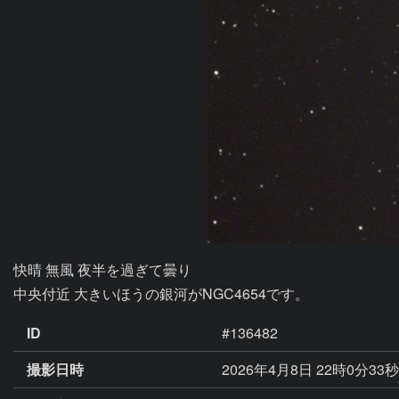
快晴 無風 夜半を過ぎて曇り

ID
#136482
撮影日時
2026年4月8日 22時0分33