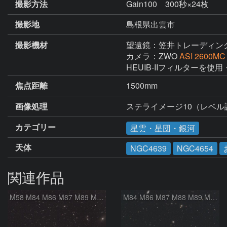
撮影方法
Gain100 300秒×24枚
撮影地
島根県出雲市
撮影機材
望遠鏡：笠井トレーディン
カメラ：ZWO
ASI 2600MC
HEUIB-IIフィルターを使用
焦点距離
1500mm
画像処理
ステライメージ10（レベ
カテゴリー
星雲・星団・銀河
天体
NGC4639
NGC4654
関連作品
M58 M84 M86 M87 M89 M90 マルカリアンの銀河鎖 おとめ座 かみのけ座
M84 M86 M87 M88 M89 M90 M91 マルカリアンの銀河鎖 おとめ座 かみのけ座