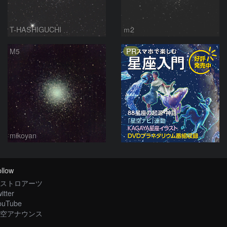
T-HASHIGUCHI
ｍ2
PR
M5
mikoyan
llow
ストロアーツ
itter
ouTube
空アナウンス