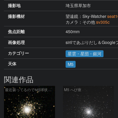
撮影地
埼玉県草加市
撮影機材
望遠鏡：Sky-Watcher
seat
カメラ：その他
sv305c
焦点距離
450mm
画像処理
sirilであぶりだし＆Goog
カテゴリー
星雲・星団・銀河
天体
M5
関連作品
最近曇ってるのでＭ5球状星団再編集
M5 へび座