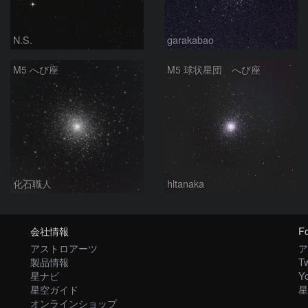
N.S.
garakabao
M5 へび座
M5 球状星団 へび座
化石職人
hltanaka
会社情報
Fo
アストロアーツ
ア
製品情報
Tw
星ナビ
Y
星空ガイド
星
オンラインショップ