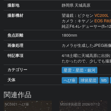
撮影地
静岡県 天城高原
撮影機材
望遠鏡：ビクセン
VC200L
カメラ：キヤノン
EOS R8(
純正F6.4レデューサー(fl=
焦点距離
1800mm
画像処理
カメラが生成したJPEG画像1
特記事項
4/18土曜に天城高原に出掛
たかったので、少しでも撮
カテゴリー
星雲・星団・銀河
天体
へび座
球状星団
M5
関連作品
NC5921 へび座
M55球状星団 2026/07/12