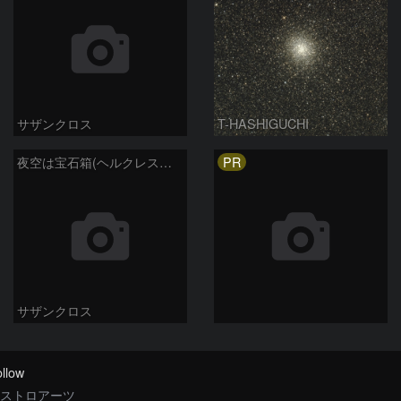
サザンクロス
T-HASHIGUCHI
PR
夜空は宝石箱(ヘルクレス座 M13) Seestar50
サザンクロス
llow
ストロアーツ