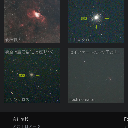
化石職人
サザンクロス
夜空は宝石箱(こと座 M56) Seestar50
セイファートの六つ子とUGC10127
サザンクロス
hoshino-satori
会社情報
Fo
アストロアーツ
ア