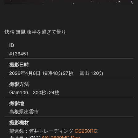
ID
#136451
撮影日時
2026年4月8日 19時48分27秒
露出 120分
撮影方法
Gain100 300秒×24枚
撮影地
島根県出雲市
撮影機材
望遠鏡：笠井トレーディング
GS250RC
カメラ：ZWO
ASI 2600MC Duo