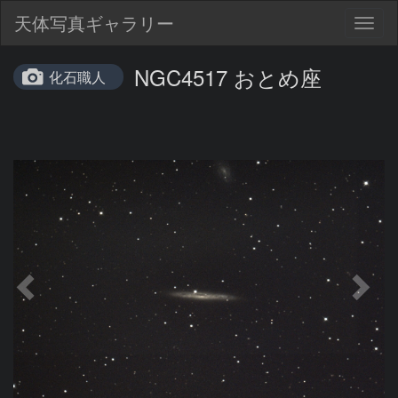
天体写真ギャラリー
Togg
navig
NGC4517 おとめ座
化石職人