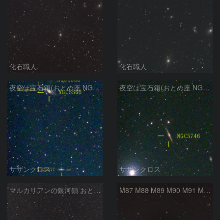
化石職人
化石職人
夜空は宝石箱(おとめ座 NGC5566) Seestar50
夜空は宝石箱(おとめ座 NGC5746) Seestar50
サザンクロス
サザンクロス
マルカリアンの銀河鎖 おとめ座・ かみのけ座の銀河
M87 M88 M89 M90 M91 M100 マルカリアンの銀河鎖 おとめ座 かみのけ座