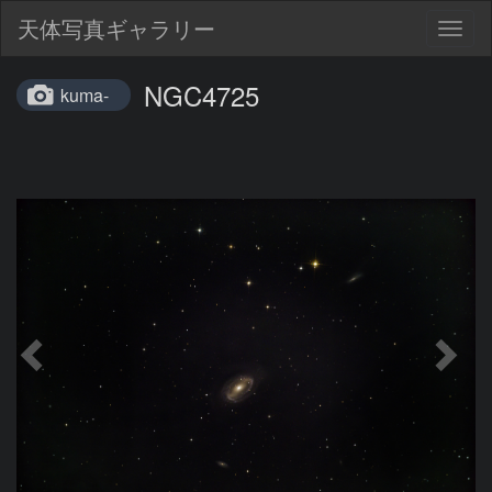
天体写真ギャラリー
Togg
navig
NGC4725
kuma-