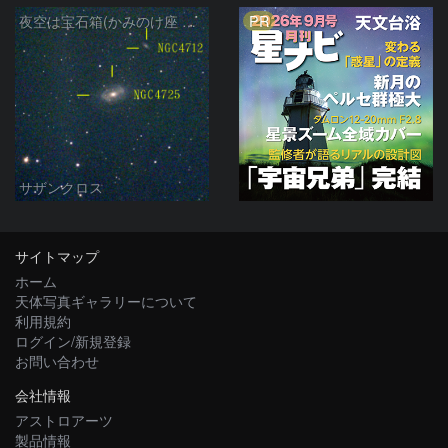
PR
夜空は宝石箱(かみのけ座 NGC4725) Seestar50
サザンクロス
サイトマップ
ホーム
天体写真ギャラリーについて
利用規約
ログイン/新規登録
お問い合わせ
会社情報
アストロアーツ
製品情報