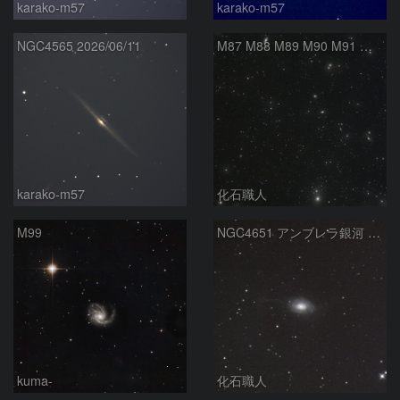
karako-m57
karako-m57
NGC4565 2026/06/11
M87 M88 M89 M90 M91 マルカリアンの銀河鎖 おとめ座 かみのけ座
karako-m57
化石職人
M99
NGC4651 アンブレラ銀河 かみのけ座
kuma-
化石職人