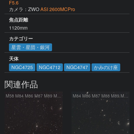
F5.6
カメラ：ZWO
ASI 2600MCPro
焦点距離
1120mm
カテゴリー
星雲・星団・銀河
天体
NGC4725
NGC4712
NGC4747
かみのけ座
関連作品
M58 M84 M86 M87 M89 M90 マルカリアンの銀河鎖 おとめ座 かみのけ座
M84 M86 M87 M88 M89 M90 M91 マルカリアンの銀河鎖 おとめ座 かみのけ座