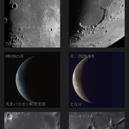
DunkelerMond
DunkelerMond
08/09の月
月、2026/8/9
天文バカボン町田支部
となり
マルト
ヘシオドスA