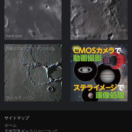
hare-star
hare-star
PR
月齢23.3のフラマウロ付近
ウィルキンソン
サイトマップ
ホーム
天体写真ギャラリーについて