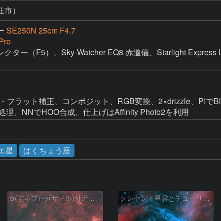
杜市）
ー
SE250N 25cm F4.7
Pro
F5）、Sky-Watcher EQ8 赤道儀、Starlight Expres
ス・フラット補正、コンポジット、RGB変換、2×drizzle、PIでBlurXT
強調処理、NNでHOO合成、仕上げはAffinity Photo2を利用
エ星
はくちょう座
α(デネブ)~γ(サドル)付近 NGC7000 北アメリカ星雲 IC5067~5070 ペリカン星雲 Sh2-112 はくちょう座
クレセント星雲とチューリップ星雲の真ん中あたりにある星雲 NGC6883 ???