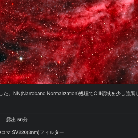
。NN(Narroband Normalization)処理でOIII領域を少し
秒
露出 50分
× 10コマ SV220(3nm)フィルター