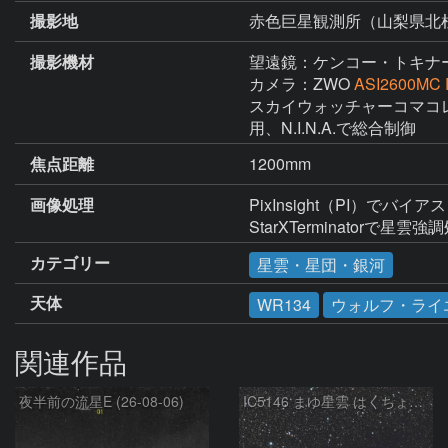
撮影地
赤色巨星観測所（山梨県北
撮影機材
望遠鏡：ケンコー・トキナ
カメラ：ZWO
ASI2600MC 
スカイウォッチャーコマコレクター（
焦点距離
1200mm
画像処理
PixInsight（PI）でバイア
StarXTerminatorで星雲
カテゴリー
星雲・星団・銀河
天体
WR134
ウォルフ・ライ
関連作品
夜半前の流星E (26-08-06)
IC5146 まゆ星雲 はくちょう座