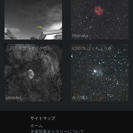
alphavir
hltanaka
三日月星雲（モノクロ）
IC5076 はくちょう座
pleiades
化石職人
サイトマップ
ホーム
天体写真ギャラリーについて