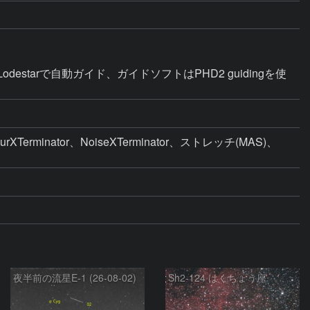
s Lodestarで自動ガイド、ガイドソフトはPHD2 guidingを使
erminator、NoiseXTerminator、ストレッチ(MAS)、
夜半前の流星E-1 (26-08-02)
Sh2-124 はくちょう座