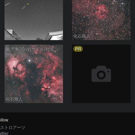
alphavir
化石職人
PR
α(デネブ)~γ(サドル)付近 NGC7000 北アメリカ星雲 IC5067~5070 ペリカン星雲 はくちょう座
化石職人
llow
ストロアーツ
itter