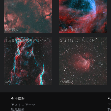
化石職人
今城 雅彦
十三夜での網状星雲（ピッカリングの三角）
Sh2-112 はくちょう座
take
化石職人
会社情報
Fo
アストロアーツ
ア
製品情報
Tw