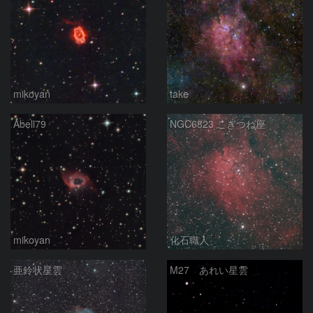
mikoyan
take
Abell79
NGC6823 こぎつね座
mikoyan
化石職人
亜鈴状星雲
M27 あれい星雲