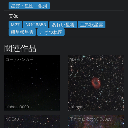
星雲・星団・銀河
天体
M27
NGC6853
あれい星雲
亜鈴状星雲
惑星状星雲
こぎつね座
関連作品
コートハンガー
Abell80
ninbasu3000
mikoyan
NGC40
子ぎつね座のNGC6823