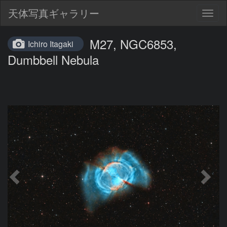
天体写真ギャラリー
Togg
navig
M27, NGC6853,
Ichiro Itagaki
Dumbbell Nebula