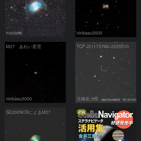
medaka
ninbasu3000
M27 あれい星雲
TCP J21173148+2225510
ninbasu3000
北極老人星
PR
SE200NCRによるM27