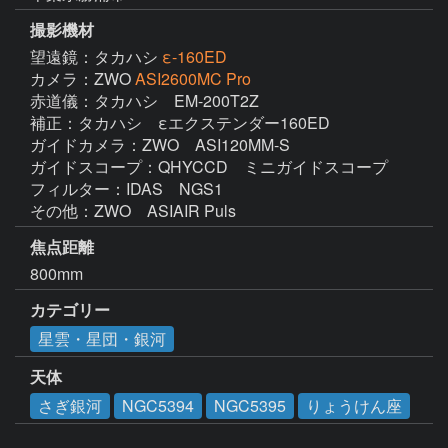
撮影機材
望遠鏡：タカハシ
ε-160ED
カメラ：ZWO
ASI2600MC Pro
赤道儀：タカハシ　EM-200T2Z

補正：タカハシ　εエクステンダー160ED

ガイドカメラ：ZWO　ASI120MM-S

ガイドスコープ：QHYCCD　ミニガイドスコープ

フィルター：IDAS　NGS1

その他：ZWO　ASIAIR Puls
焦点距離
800mm
カテゴリー
星雲・星団・銀河
天体
さぎ銀河
NGC5394
NGC5395
りょうけん座