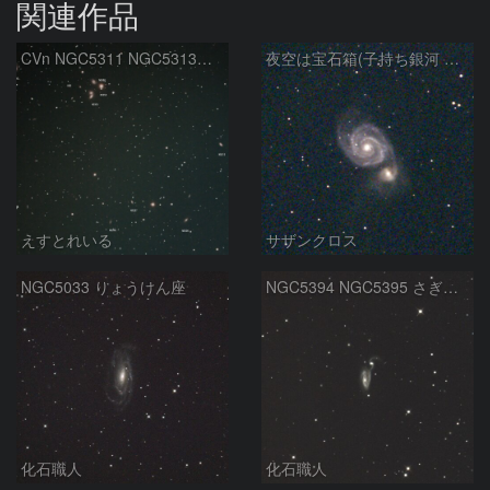
関連作品
CVn NGC5311 NGC5313付近
夜空は宝石箱(子持ち銀河 M51) Seestar50
えすとれいる
サザンクロス
NGC5033 りょうけん座
NGC5394 NGC5395 さぎ銀河 りょうけん座
化石職人
化石職人