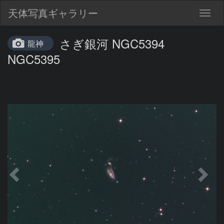
天体写真ギャラリー
Togg
navig
さぎ銀河 NGC5394
龍神
NGC5395