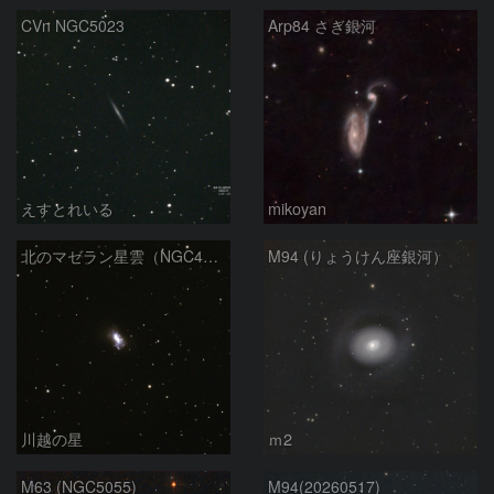
CVn NGC5023
Arp84 さぎ銀河
えすとれいる
mikoyan
北のマゼラン星雲（NGC4440)
M94 (りょうけん座銀河）
川越の星
ｍ2
M63 (NGC5055)
M94(20260517)