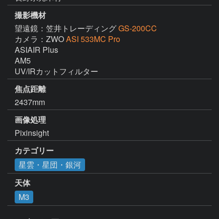
撮影機材
望遠鏡：笠井トレーディング
GS-200CC
カメラ：ZWO
ASI 533MC Pro
ASIAIR Plus

AM5

UV/IRカットフィルター
焦点距離
2437mm
画像処理
Pixinsight
カテゴリー
星雲・星団・銀河
天体
M3