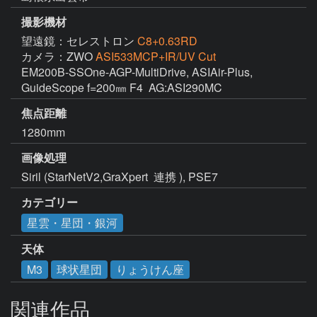
撮影機材
望遠鏡：セレストロン
C8+0.63RD
カメラ：ZWO
ASI533MCP+IR/UV Cut
EM200B-SSOne-AGP-MultiDrive, ASIAir-Plus, 
GuideScope f=200㎜ F4  AG:ASI290MC
焦点距離
1280mm
画像処理
Siril (StarNetV2,GraXpert  連携 ), PSE7
カテゴリー
星雲・星団・銀河
天体
M3
球状星団
りょうけん座
関連作品