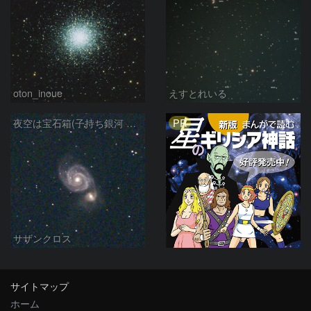
oton_inoue
えすとれいる
PR
夜空は宝石箱(子持ち銀河 M51) Seestar50
サザンクロス
サイトマップ
ホーム