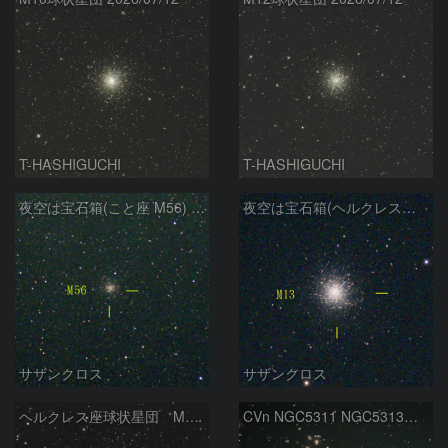
T-HASHIGUCHI
T-HASHIGUCHI
夜空は宝石箱(こと座 M56) Seestar50
夜空は宝石箱(ヘルクレス座 M13) Seestar50
サザンクロス
サザンクロス
ヘルクレス座球状星団 M１３（RGB合成）
CVn NGC5311 NGC5313付近