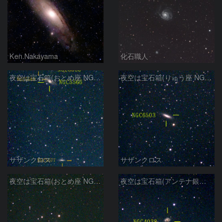
Ken.Nakayama
化石職人
夜空は宝石箱(おとめ座 NGC5566) Seestar50
夜空は宝石箱(りゅう座 NGC6503) Seestar50
サザンクロス
サザンクロス
夜空は宝石箱(おとめ座 NGC5746) Seestar50
夜空は宝石箱(アンテナ銀河 NGC4038) Seestar50