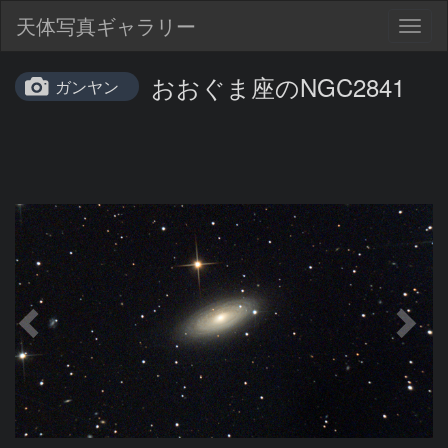
天体写真ギャラリー
Togg
navig
おおぐま座のNGC2841
ガンヤン