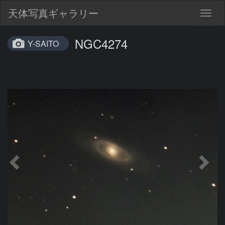
天体写真ギャラリー
Togg
navig
NGC4274
Y-SAITO