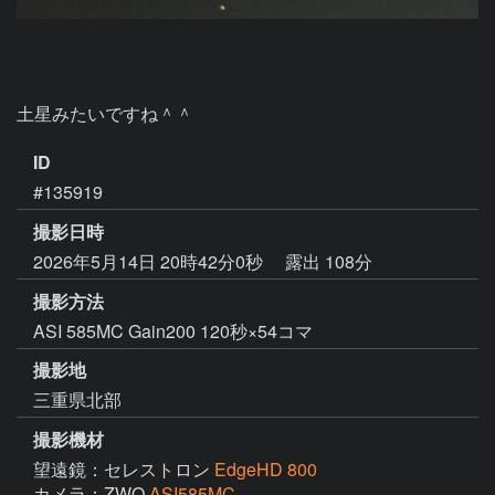
土星みたいですね＾＾
ID
#135919
撮影日時
2026年5月14日 20時42分0秒
露出 108分
撮影方法
ASI 585MC Gain200 120秒×54コマ
撮影地
三重県北部
撮影機材
望遠鏡：セレストロン
EdgeHD 800
カメラ：ZWO
ASI585MC