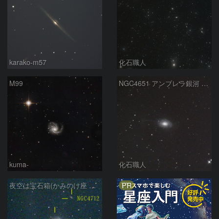
karako-m57
化石職人
M99
NGC4651 アンブレラ銀河 かみのけ座
kuma-
化石職人
PR
夜空は宝石箱(かみのけ座 NGC4725) Seestar50