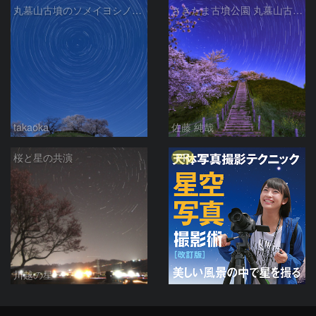
丸墓山古墳のソメイヨシノと日周運動
さきたま古墳公園 丸墓山古墳の夜桜と北天の日周運動 埼玉県行田市
takaoka
佐藤 純哉
PR
桜と星の共演
川越の星