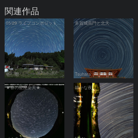
関連作品
05/29 ライブコンポジット試写
多賀城南門と北天
谷 明
Tsuhara
★春の星座全天★
静かな夜