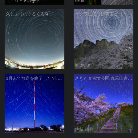
（＾０＾）コメト
hkoto
久しぶりのぐるぐる🌀
サクラ星景（妙義山と日周運動）
pleiades
takaoka
3月末で放送を終了したNHKラジオ第2放送の送信アンテナと星空
さきたま古墳公園 丸墓山古墳の夜桜と北天の日周運動 埼玉県行田市
佐藤 純哉
佐藤 純哉