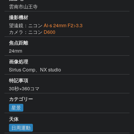
雲南市山王寺
撮影機材
望遠鏡：ニコン
Ai-s 24mm F2>3.3
カメラ：ニコン
D600
焦点距離
24mm
画像処理
Sirius Comp、NX studio
特記事項
30秒×360コマ
カテゴリー
星景
天体
日周運動