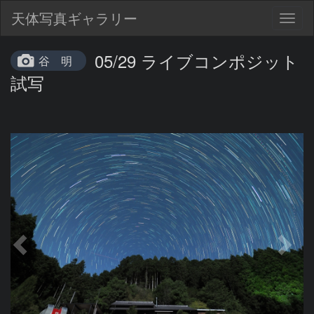
天体写真ギャラリー
Togg
navig
05/29 ライブコンポジット
谷 明
試写