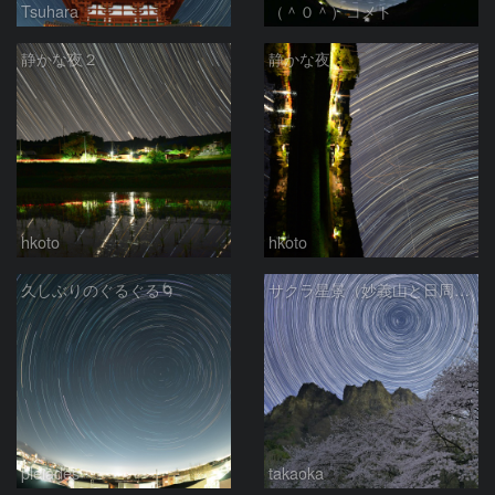
Tsuhara
（＾０＾）コメト
静かな夜２
静かな夜
hkoto
hkoto
久しぶりのぐるぐる🌀
サクラ星景（妙義山と日周運動）
pleiades
takaoka