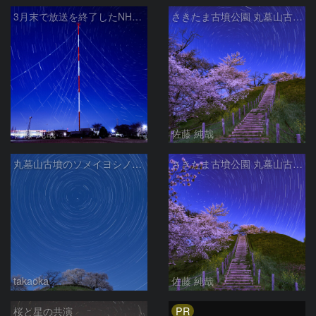
3月末で放送を終了したNHKラジオ第2放送の送信アンテナと星空
さきたま古墳公園 丸墓山古墳の夜桜と北天の日周運動 埼玉県行田市
佐藤 純哉
佐藤 純哉
丸墓山古墳のソメイヨシノと日周運動
さきたま古墳公園 丸墓山古墳の夜桜と北天の日周運動 埼玉県行田市
takaoka
佐藤 純哉
PR
桜と星の共演