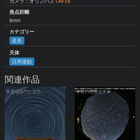
カメラ：オリンパス
OM-5Ⅱ
焦点距離
8mm
カテゴリー
星景
天体
日周運動
関連作品
多賀城南門と北天
★春の星座全天★