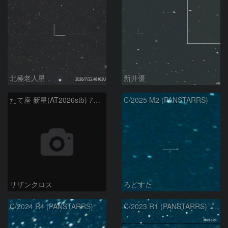
北極老人星
新井優
たて座 新星(AT2026stb) 7月14日 Seestar50
C/2025 M2 (PANSTARRS)
サザンクロス
ろどすた
C/2024 R4 (PANSTARRS)
C/2023 R1 (PANSTARRS) の変化