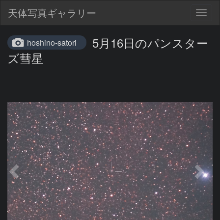
天体写真ギャラリー
Togg
navig
5月16日のパンスター
hoshino-satori
ズ彗星