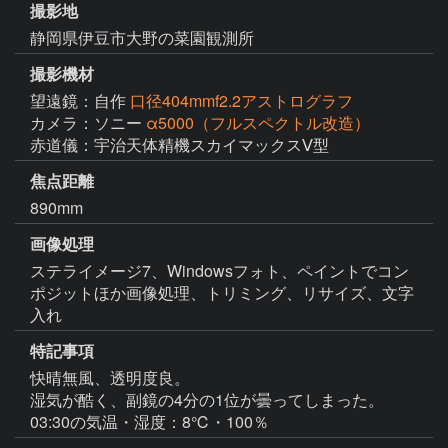
撮影地
静岡県伊豆市大野の菜園観測所
撮影機材
望遠鏡：自作
口径404mmf2.2アストログラフ
カメラ：ソニー
α5000（フルスペクトル改造）
赤道儀：宇治天体精機スカイマックスⅤ型
焦点距離
890mm
画像処理
ステライメージ7、Windowsフォト、ペイントでコン
ポジットほか画像処理、トリミング、リサイズ、文字
特記事項
快晴無風、透明度良。

湿気が酷く、副鏡の4分の1位が曇ってしまった。

03:30の気温・湿度：8℃・100％