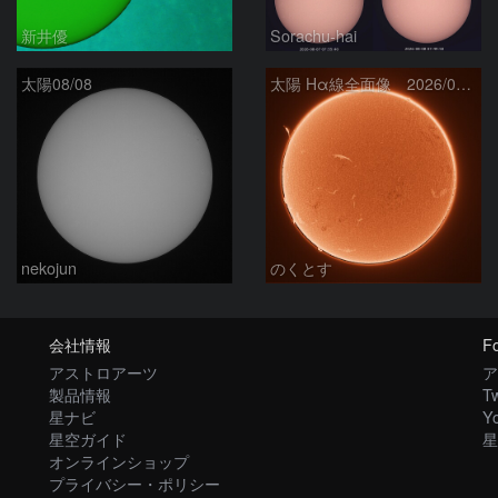
新井優
Sorachu-hai
太陽08/08
太陽 Hα線全面像 2026/08/08
nekojun
のくとす
会社情報
Fo
アストロアーツ
ア
製品情報
Tw
星ナビ
Y
星空ガイド
星
オンラインショップ
プライバシー・ポリシー