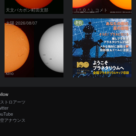
天文バカボン町田支部
（＾０＾）コメト
PR
太陽 2026/08/07
kino
llow
ストロアーツ
itter
ouTube
空アナウンス