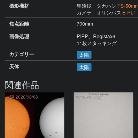
撮影機材
望遠鏡：タカハシ
TS-5
カメラ：オリンパス
E-PL1
焦点距離
700mm
画像処理
PIPP、Registax6

11枚スタッキング
カテゴリー
太陽
天体
太陽
関連作品
太陽 2026/08/08
2026/8/8 太陽