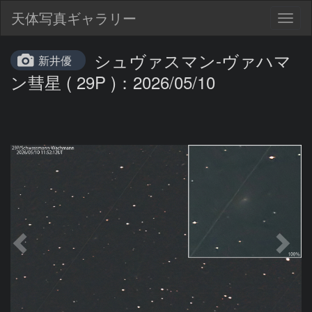
天体写真ギャラリー
Togg
navig
シュヴァスマン-ヴァハマ
新井優
ン彗星 ( 29P )：2026/05/10