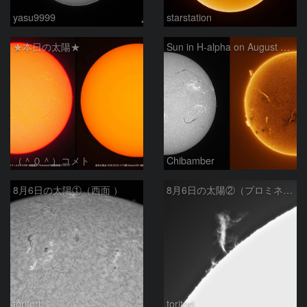
yasu9999
starstation
★本日の太陽★
Sun in H-alpha on August 6, 2026
（＾０＾）コメト
Chibamber
8月6日の太陽①（西面 ）
8月6日の太陽②（プロミネン北東縁 ）
toritori
toritori