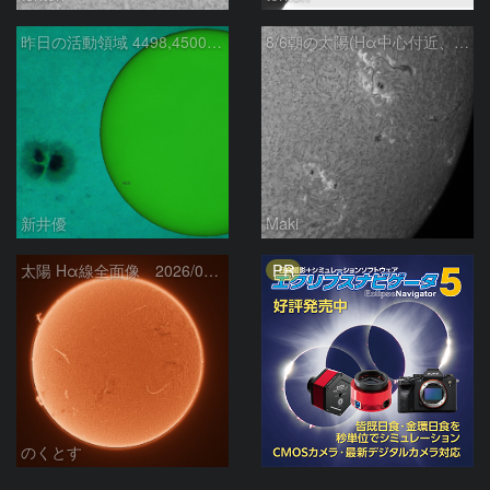
昨日の活動領域 4498,4500：2026/08/05
8/6朝の太陽(Hα中心付近、4498、4502付近)
新井優
Maki
PR
太陽 Hα線全面像 2026/08/06
のくとす