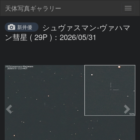
天体写真ギャラリー
Togg
navig
シュヴァスマン-ヴァハマ
新井優
ン彗星 ( 29P )：2026/05/31