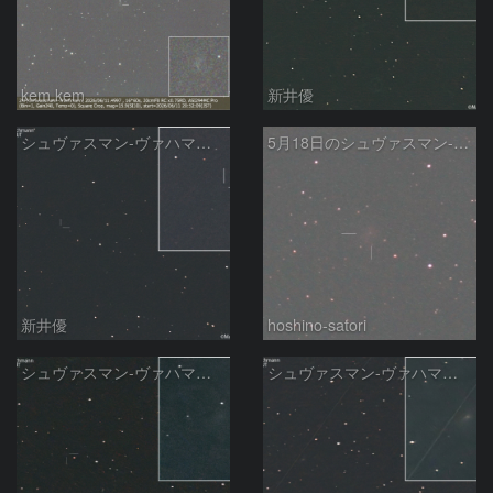
kem.kem
新井優
シュヴァスマン-ヴァハマン彗星 ( 29P )：2026/05/18
5月18日のシュヴァスマン-ヴァハマン第1彗星（29P）
新井優
hoshino-satori
シュヴァスマン-ヴァハマン彗星 ( 29P )：2026/05/15
シュヴァスマン-ヴァハマン彗星 ( 29P )：2026/05/10