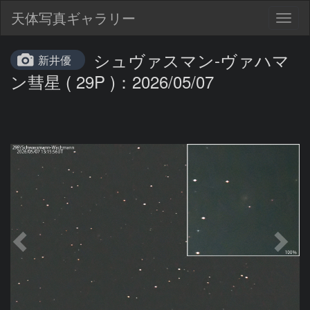
天体写真ギャラリー
Togg
navig
シュヴァスマン-ヴァハマ
新井優
ン彗星 ( 29P )：2026/05/07