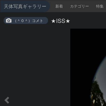
天体写真ギャラリー
新着
カテゴリー
特集
★ISS★
（＾０＾）コメト