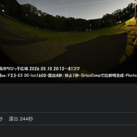
0秒
露出 244秒