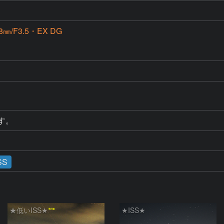
/F3.5・EX DG
す。
SS
★低いISS★
★ISS★