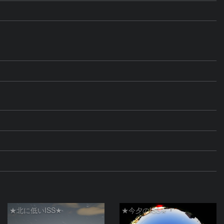
★北に低いISS★
★今夕のISS★