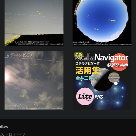
（＾０＾）コメト
（＾０＾）コメト
PR
★雲中のISS★
（＾０＾）コメト
llow
ストロアーツ