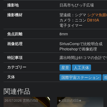
撮影地
日高市ちびっ子広場
撮影機材
望遠鏡：シグマ
シグマ魚眼8㎜
カメラ：ニコン
D810A
電子タイマー
焦点距離
8mm
画像処理
SiriusCompで比較明合成

Photoshopで画像処理
特記事項
露出時間は61コマの合計で
カテゴリー
星景
人工天体
天体
国際宇宙ステーション
I
関連作品
26/07/2026 雲間のISS
★2回目のISS★