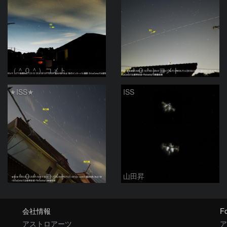
（＾０＾）コメト
（＾０＾）コメト
★ISS★
ISS
（＾０＾）コメト
山田昇
会社情報
Fo
アストロアーツ
ア