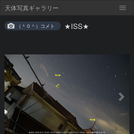
天体写真ギャラリー
Togg
navig
★ISS★
（＾０＾）コメト