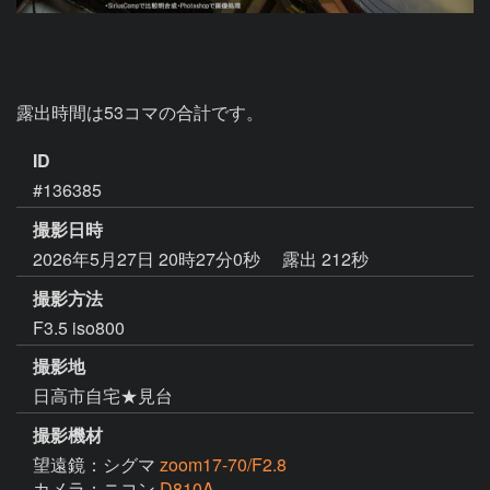
露出時間は53コマの合計です。
ID
#136385
撮影日時
2026年5月27日 20時27分0秒
露出 212秒
撮影方法
F3.5 iso800
撮影地
日高市自宅★見台
撮影機材
望遠鏡：シグマ
zoom17-70/F2.8
カメラ：ニコン
D810A