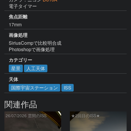
電子タイマー
焦点距離
17mm
画像処理
SiriusCompで比較明合成

Photoshopで画像処理
カテゴリー
星景
人工天体
天体
国際宇宙ステーション
ISS
関連作品
26/07/2026 雲間のISS
★2回目のISS★