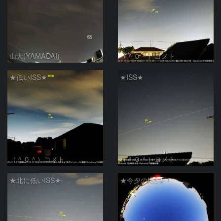
山大(YAMADAI)
（＾０＾）コメト
★低いISS★
★ISS★
（＾０＾）コメト
（＾０＾）コメト
★北に低いISS★
★今夕のISS★