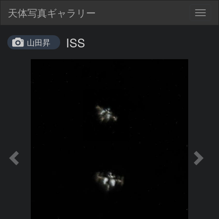
天体写真ギャラリー
Togg
navig
ISS
山田昇