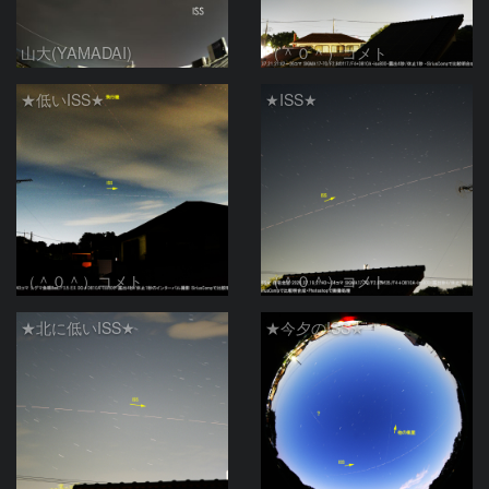
山大(YAMADAI)
（＾０＾）コメト
★低いISS★
★ISS★
（＾０＾）コメト
（＾０＾）コメト
★北に低いISS★
★今夕のISS★