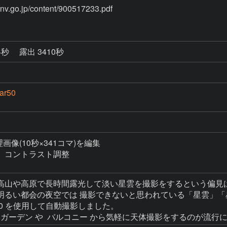
4秒
露出 3410秒
ar50
理画像(10秒×341コマ)を編集

コントラスト調整

高山や高原で長時間露光して淡い星雲を撮影をするという偏見は
明るい都会の夜空では 撮影できないと思われている「星雲」「
r50 を使用して自動撮影しました。
