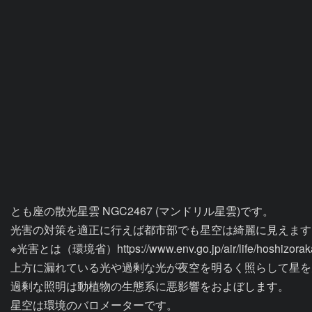
とも座の散光星雲 NGC2467 (マンドリル星雲)です。

光害の対策を適正に行えば都市部でも星空は綺麗に見えます。
※光害とは（環境省）https://www.env.go.jp/air/life/hoshizorakan
上方に漏れている光や過剰な光が夜空を明るく照らして星を
過剰な照明は動植物の生態系に悪影響をおよぼします。

星空は環境のバロメーターです。
