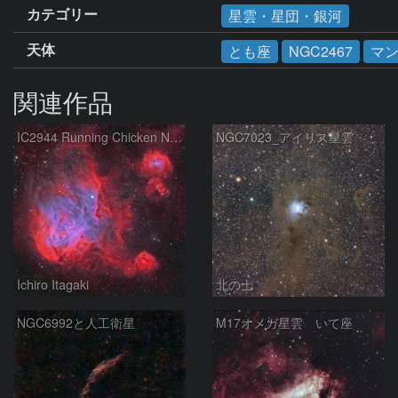
カテゴリー
星雲・星団・銀河
天体
とも座
NGC2467
マ
関連作品
IC2944 Running Chicken Nebula
NGC7023_アイリス星雲
Ichiro Itagaki
北の士
NGC6992と人工衛星
M17オメガ星雲 いて座