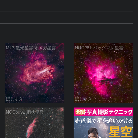
M17 散光星雲 オメガ星雲
NGC281 パックマン星雲
ほしすき
ほしすき
PR
NGC6992 網状星雲