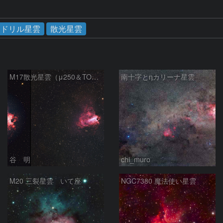
ンドリル星雲
散光星雲
M17散光星雲（μ250＆TOA130）
南十字とηカリーナ星雲
谷 明
chi_muro
M20 三裂星雲 いて座
NGC7380 魔法使い星雲