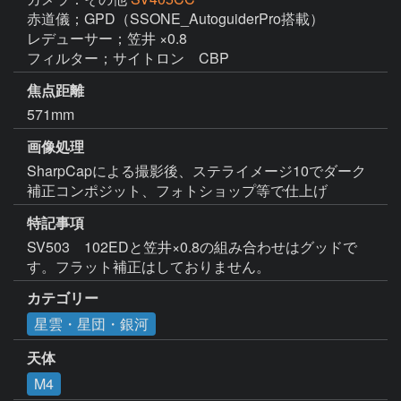
赤道儀；GPD（SSONE_AutoguiderPro搭載）

レデューサー；笠井 ×0.8

フィルター；サイトロン　CBP
焦点距離
571mm
画像処理
SharpCapによる撮影後、ステライメージ10でダーク
補正コンポジット、フォトショップ等で仕上げ
特記事項
SV503　102EDと笠井×0.8の組み合わせはグッドで
す。フラット補正はしておりません。
カテゴリー
星雲・星団・銀河
天体
M4