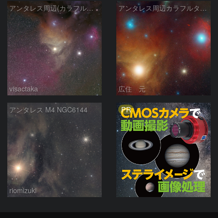
アンタレス周辺(カラフルタウン)
アンタレス周辺カラフルタウン
visactaka
広住 元
PR
アンタレス M4 NGC6144
riomizuki