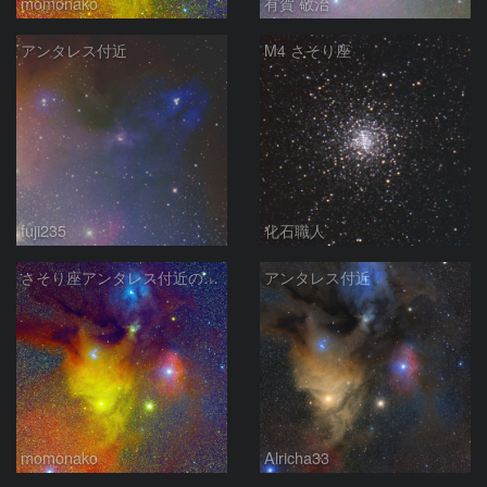
momonako
有賀 敬治
アンタレス付近
M4 さそり座
fuji235
化石職人
さそり座アンタレス付近の散光星雲 240705
アンタレス付近
momonako
Alricha33