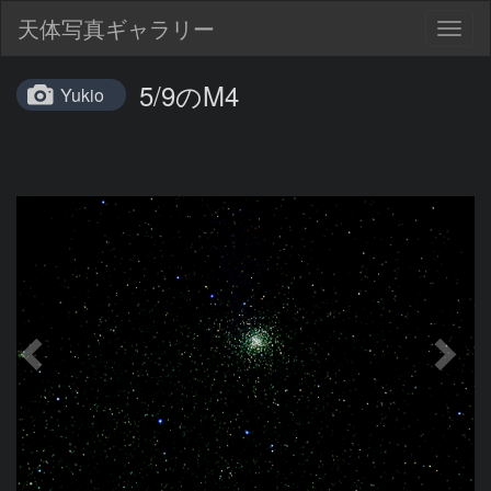
天体写真ギャラリー
Togg
navig
5/9のM4
Yukio