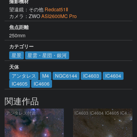
撮影機材
望遠鏡：その他
Redcat51Ⅱ
カメラ：ZWO
ASI2600MC Pro
焦点距離
250mm
カテゴリー
星景
星雲・星団・銀河
天体
アンタレス
M4
NGC6144
IC4603
IC4604
IC4605
IC4606
関連作品
アンタレス付近
IC4603 IC4604 IC4605 IC4606 Sh2-9 IC4592 カラフルタウン 青い馬頭星雲 さそり座