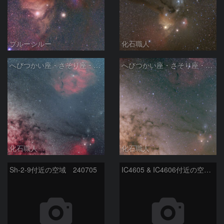
ブルーシルー
化石職人
へびつかい座・さそり座・いて座と天の川
へびつかい座・さそり座・いて座と天の川
化石職人
化石職人
Sh-2-9付近の空域 240705
IC4605 & IC4606付近の空域 240705