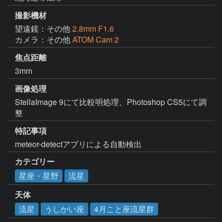
撮影機材
望遠鏡：その他
2.8mm F1.6
カメラ：その他
ATOM Cam 2
焦点距離
3mm
画像処理
StellaImage 9にて比較明処理、Photoshop CS5にて調
整
特記事項
meteor-detectアプリによる自動検出
カテゴリー
星座・星野
流星
天体
流星
うしかい座
4月こと座流星群