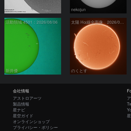
ta-o
nekojun
活動領域 4501：2026/08/06
太陽 Hα線全面像 2026/08/07
新井優
のくとす
会社情報
Fo
アストロアーツ
ア
製品情報
Tw
星ナビ
Y
星空ガイド
星
オンラインショップ
プライバシー・ポリシー