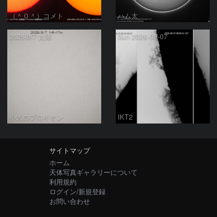
（＾０＾）コメト
ハム太
2026/8/7 太陽
Sun 2026-08-07
小犬のプロキオン
IKT2
サイトマップ
ホーム
天体写真ギャラリーについて
利用規約
ログイン/新規登録
お問い合わせ