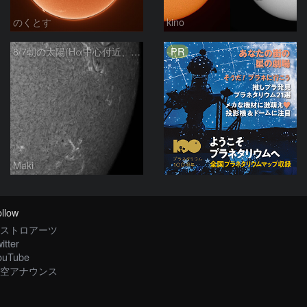
のくとす
kino
PR
8/7朝の太陽(Hα中心付近、4498、4502付近)
Maki
llow
ストロアーツ
itter
ouTube
空アナウンス