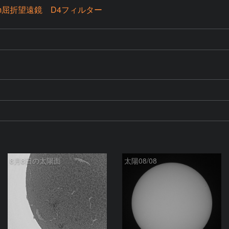
0mm屈折望遠鏡 D4フィルター
8月8日の太陽面
太陽08/08