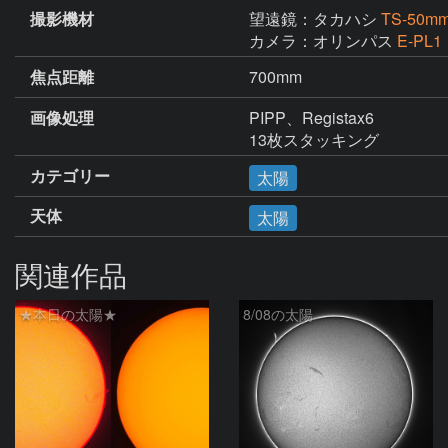
撮影機材
望遠鏡：タカハシ
TS-5
カメラ：オリンパス
E-PL1
焦点距離
700mm
画像処理
PIPP、Registax6

13枚スタッキング
カテゴリー
太陽
天体
太陽
関連作品
★本日の太陽★
8/08の太陽