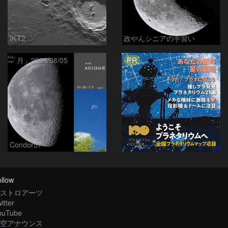
IKT2
政やんシニアの手習い
PR
「月」2026/08/05
Condor57
llow
ストロアーツ
itter
ouTube
空アナウンス