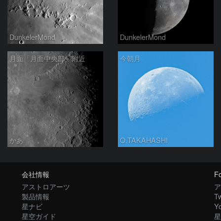
DunkelerMond
DunkelerMond
月面「月面中央部」附近
今朝月
かあ
O.TAKAHASHI
会社情報
Fo
アストロアーツ
ア
製品情報
Tw
星ナビ
Y
星空ガイド
星