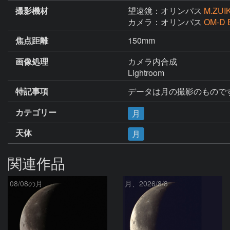
撮影機材
望遠鏡：オリンパス
M.ZUI
カメラ：オリンパス
OM-D 
焦点距離
150mm
画像処理
カメラ内合成

Lightroom
特記事項
データは月の撮影のもので
カテゴリー
月
天体
月
関連作品
08/08の月
月、2026/8/8