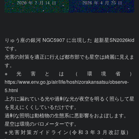
りゅう座の銀河 NGC5907 に出現した 超新星SN2026kid 
です。

光害の対策を適正に行えば都市部でも星空は綺麗に見えま
す。

※光害とは（環境省）
https://www.env.go.jp/air/life/hoshizorakansatsu/observe-
5.html

上方に漏れている光や過剰な光が夜空を明るく照らして星
を見えにくくしているだけです。

過剰な照明は動植物の生態系に悪影響をおよぼします。

星空は環境のバロメーターです。

※光害対策ガイドライン(令和３年３月改訂版)　