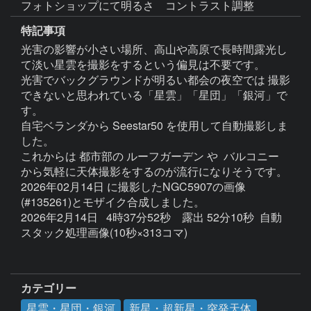
特記事項
光害の影響が小さい場所、高山や高原で長時間露光し
て淡い星雲を撮影をするという偏見は不要です。

光害でバックグラウンドが明るい都会の夜空では 撮影
できないと思われている「星雲」「星団」「銀河」で
す。

自宅ベランダから Seestar50 を使用して自動撮影しま
した。

これからは 都市部の ルーフガーデン や  バルコニー 
から気軽に天体撮影をするのが流行になりそうです。

2026年02月14日 に撮影したNGC5907の画像
(#135261)とモザイク合成しました。

2026年2月14日   4時37分52秒　露出 52分10秒  自動
スタック処理画像(10秒×313コマ)

カテゴリー
星雲・星団・銀河
新星・超新星・突発天体