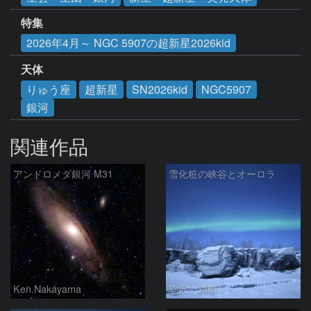
特集
2026年4月～ NGC 5907の超新星2026kid
天体
りゅう座
超新星
SN2026kid
NGC5907
銀河
関連作品
アンドロメダ銀河 M31
雪化粧の峡谷とオーロラ
Ken.Nakayama
駒沢 満晴