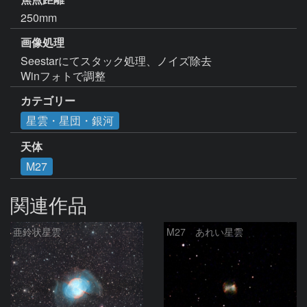
250mm
画像処理
Seestarにてスタック処理、ノイズ除去

カテゴリー
星雲・星団・銀河
天体
M27
関連作品
亜鈴状星雲
M27 あれい星雲