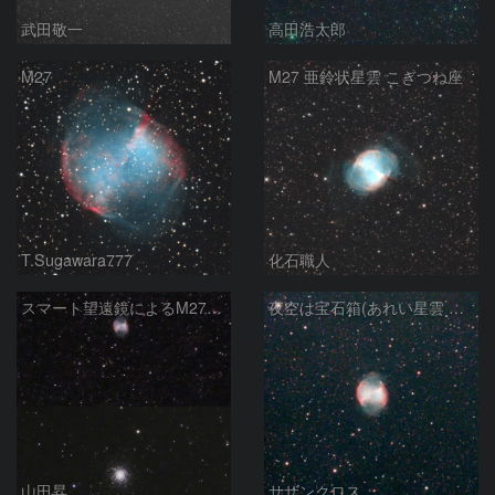
武田敬一
高田浩太郎
M27
M27 亜鈴状星雲 こぎつね座
T.Sugawara777
化石職人
スマート望遠鏡によるM27とM13
夜空は宝石箱(あれい星雲 M27) Seestar50
山田昇
サザンクロス