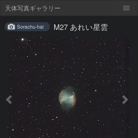
天体写真ギャラリー
Togg
navig
M27 あれい星雲
Sorachu-hai