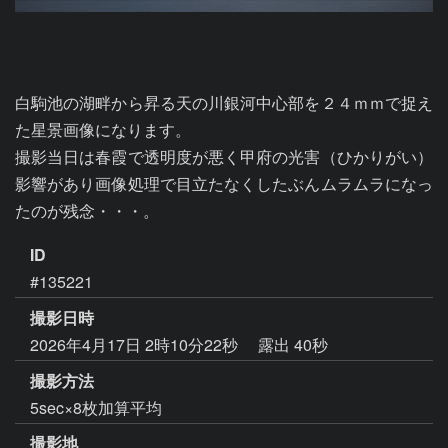
白駒池の湖畔から昇る天の川銀河中心部を２４ｍｍで捉え
た星景画像になります。

撮影当日は春霞で透明度が悪く甲府の光害（ひかりがい）
影響があり画像処理で目立たなくしたぶんムラムラになっ
たのが残念・・・。
ID
#135221
撮影日時
2026年4月17日 2時10分22秒
露出 40秒
撮影方法
5sec×8枚加算平均
撮影地