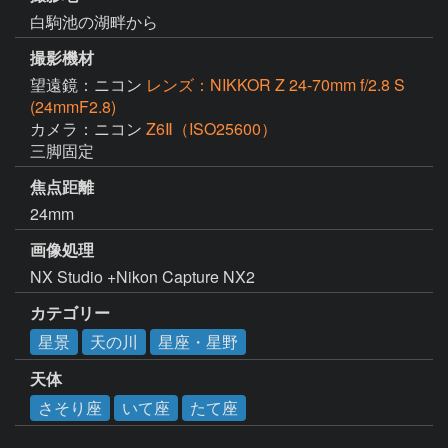
白駒池の湖畔から
撮影機材
望遠鏡：ニコン
レンズ：NIKKOR Z 24-70mm f/2.8 S
(24mmF2.8)
カメラ：ニコン
Z6Ⅱ（ISO25600）
三脚固定
焦点距離
24mm
画像処理
NX Studio +Nikon Capture NX2
カテゴリー
星景
天の川
星座・星野
天体
さそり座
いて座
たて座