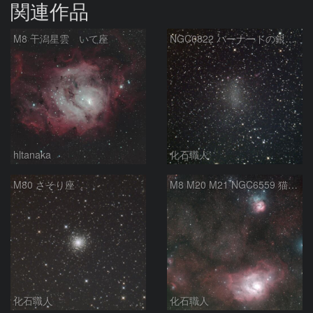
関連作品
M8 干潟星雲 いて座
NGC6822 バーナードの銀河 いて座
hltanaka
化石職人
M80 さそり座
M8 M20 M21 NGC6559 猫の手星雲 いて座
化石職人
化石職人