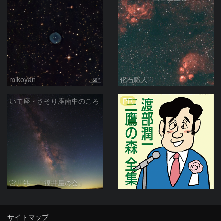
mikoyan
化石職人
PR
いて座・さそり座南中のころ
宮川祐一「福井星の会」
サイトマップ