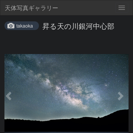
天体写真ギャラリー
Togg
navig
昇る天の川銀河中心部
takaoka