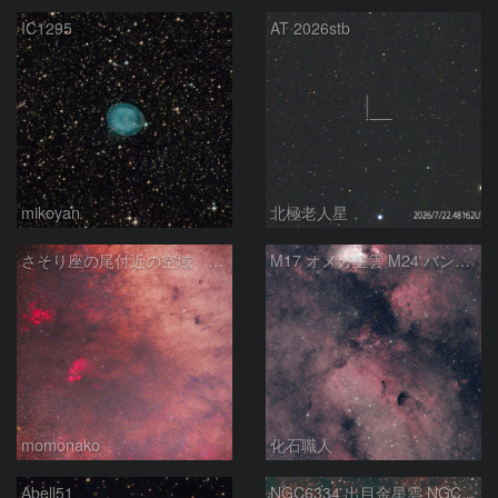
IC1295
AT 2026stb
mikoyan
北極老人星
さそり座の尾付近の空域 260718
M17 オメガ星雲 M24 バンビの横顔 いて座
momonako
化石職人
Abell51
NGC6334 出目金星雲 NGC6357 彼岸花星雲 さそり座