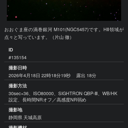
おおぐま座の渦巻銀河 M101(NGC5457)です。HⅡ領域が
点々と写っています。（片山 徹）
ID
#135154
撮影日時
2026年4月18日 22時18分19秒
露出 18分
撮影方法
30sec×36、ISO80000、SIGHTRON QBP-Ⅲ、WB/HK
設定、長時間NRオフ／高感度NR弱め
撮影地
静岡県 天城高原
撮影機材