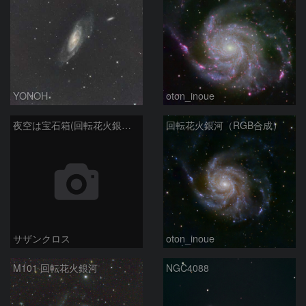
YONOH
oton_inoue
夜空は宝石箱(回転花火銀河 M101) Seestar50
回転花火銀河（RGB合成）
サザンクロス
oton_inoue
M101 回転花火銀河
NGC4088