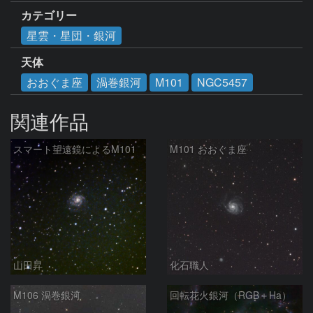
カテゴリー
星雲・星団・銀河
天体
おおぐま座
渦巻銀河
M101
NGC5457
関連作品
スマート望遠鏡によるM101
M101 おおぐま座
山田昇
化石職人
M106 渦巻銀河
回転花火銀河（RGB＋Ha）