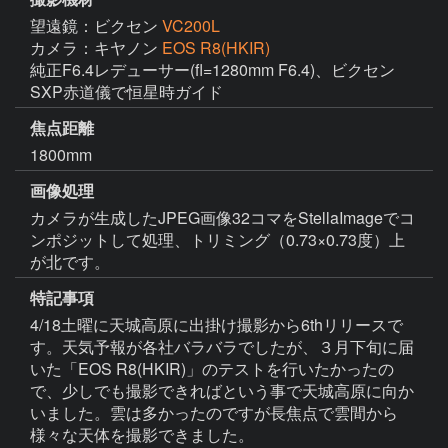
望遠鏡：ビクセン
VC200L
カメラ：キヤノン
EOS R8(HKIR)
純正F6.4レデューサー(fl=1280mm F6.4)、ビクセン
SXP赤道儀で恒星時ガイド
焦点距離
1800mm
画像処理
カメラが生成したJPEG画像32コマをStellaImageでコ
ンポジットして処理、トリミング（0.73×0.73度）上
が北です。
特記事項
4/18土曜に天城高原に出掛け撮影から6thリリースで
す。天気予報が各社バラバラでしたが、３月下旬に届
いた「EOS R8(HKIR)」のテストを行いたかったの
で、少しでも撮影できればという事で天城高原に向か
いました。雲は多かったのですが長焦点で雲間から
様々な天体を撮影できました。