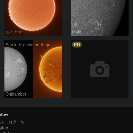
のくとす
Maki
PR
Sun in H-alpha on August 7, 2026
Chibamber
llow
ストロアーツ
itter