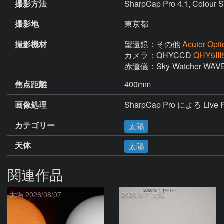
撮影方法
SharpCap Pro 4.1, Colour S
撮影地
東京都
撮影機材
望遠鏡：その他
Acuter Opt
カメラ：QHYCCD
QHY5III
赤道儀：Sky-Watcher WAVE
焦点距離
400mm
画像処理
SharpCap Pro による Live Pla
カテゴリー
太陽
天体
太陽
関連作品
太陽 2026/08/07
2026/8/7 太陽