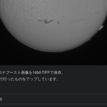
ースト画像を16bit-TIFFで保存。

トアプリで行ったものをアップしています。
秒