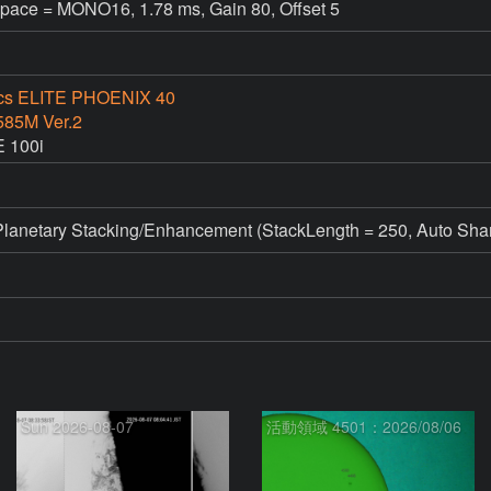
pace = MONO16, 1.78 ms, Gain 80, Offset 5
ics ELITE PHOENIX 40
585M Ver.2
 100i
netary Stacking/Enhancement (StackLength = 250, Auto Shar
Sun 2026-08-07
活動領域 4501：2026/08/06