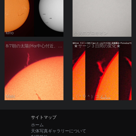
kino
小犬のプロキオン
8/7朝の太陽(Hα中心付近、プロミネンス)
★サージ３日間の変化★
Maki
（＾０＾）コメト
サイトマップ
ホーム
天体写真ギャラリーについて