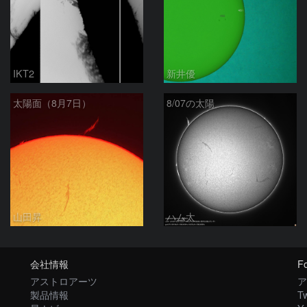
IKT2
新井優
太陽面（8月7日）
8/07の太陽
山田昇
ハム太
会社情報
Fo
アストロアーツ
ア
製品情報
Tw