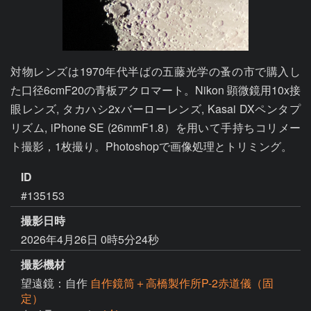
対物レンズは1970年代半ばの五藤光学の蚤の市で購入し
た口径6cmF20の青板アクロマート。Nikon 顕微鏡用10x接
眼レンズ, タカハシ2xバーローレンズ, Kasai DXペンタプ
リズム, iPhone SE (26mmF1.8）を用いて手持ちコリメー
ト撮影，1枚撮り。Photoshopで画像処理とトリミング。
ID
#135153
撮影日時
2026年4月26日 0時5分24秒
撮影機材
望遠鏡：自作
自作鏡筒＋高橋製作所P-2赤道儀（固
定）