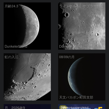
月齢24.3
ラインホルト、ケプラー付近
DunkelerMond
DunkelerMond
虹の入江
08/09の月
DunkelerMond
天文バカボン町田支部
PR
月、2026/8/9