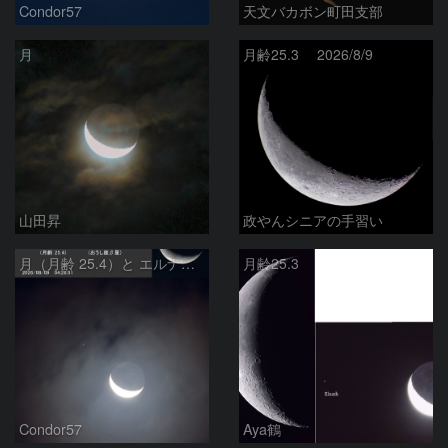
Condor57
天文バカボン町田支部
月
月齢25.3 2026/8/9
山田昇
政やんシニアの手習い
月（月齢 25.4）と エルナト（おうし座β星）
月齢25.3
Condor57
Aya鶴