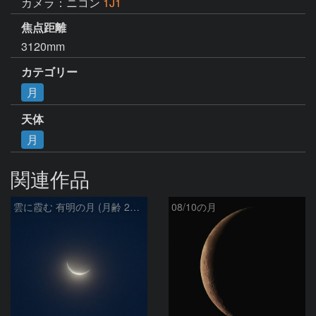
カメラ：ニコン
1J1
焦点距離
3120mm
カテゴリー
月
天体
月
関連作品
雲に霞む 有明の月 (月齢 26.4)
08/10の月