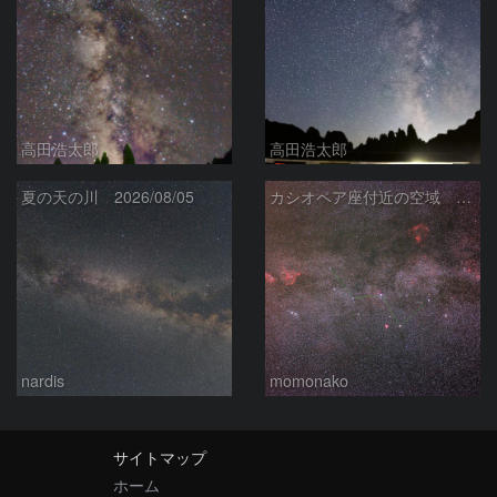
高田浩太郎
高田浩太郎
夏の天の川 2026/08/05
カシオペア座付近の空域 260720
nardis
momonako
サイトマップ
ホーム