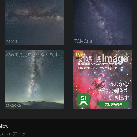
nardis
TOMO88
PR
渋峠で見た立ち昇る天の川銀河
takaoka
llow
ストロアーツ