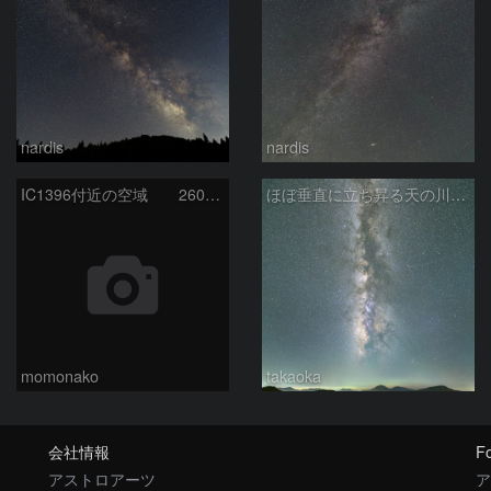
nardis
nardis
IC1396付近の空域 260720
ほぼ垂直に立ち昇る天の川銀河
momonako
takaoka
会社情報
Fo
アストロアーツ
ア