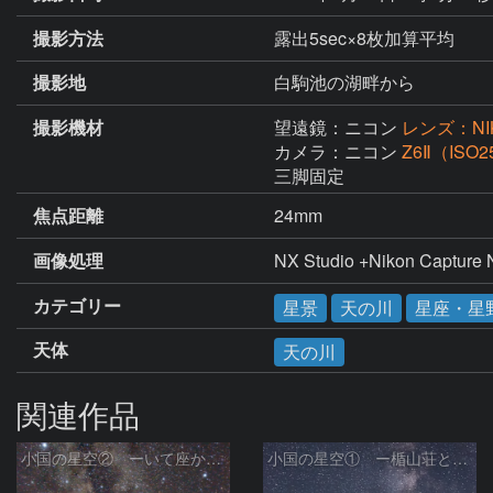
撮影方法
露出5sec×8枚加算平均
撮影地
白駒池の湖畔から
撮影機材
望遠鏡：ニコン
レンズ：NIKKO
カメラ：ニコン
Z6Ⅱ（ISO2
三脚固定
焦点距離
24mm
画像処理
NX Studio +Nikon Capt
カテゴリー
星景
天の川
星座・星
天体
天の川
関連作品
小国の星空② ーいて座からわし座にかけての銀河ー
小国の星空① ー楯山荘と天の川ー