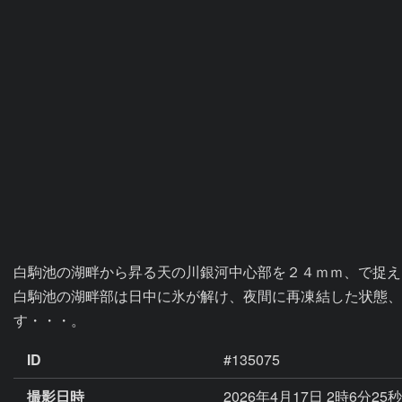
白駒池の湖畔から昇る天の川銀河中心部を２４ｍｍ、で捉え
白駒池の湖畔部は日中に氷が解け、夜間に再凍結した状態、
す・・・。
ID
#135075
撮影日時
2026年4月17日 2時6分25