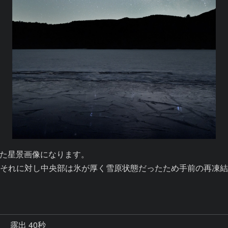
た星景画像になります。

それに対し中央部は氷が厚く雪原状態だったため手前の再凍
秒
露出 40秒