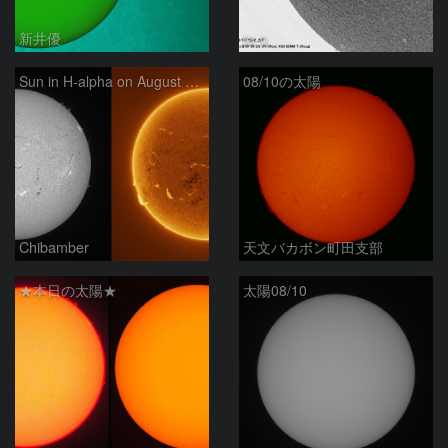
新井優
ta-o
Sun in H-alpha on August 10, 2026
08/10の太陽
Chibamber
天文バカボン町田支部
★本日の太陽★
太陽08/10