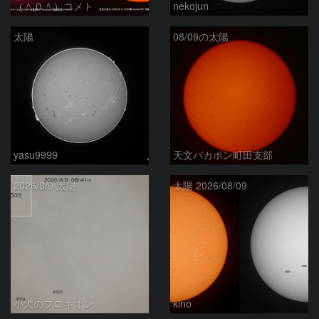
（＾０＾）コメト
nekojun
太陽
08/09の太陽
yasu9999
天文バカボン町田支部
2026/8/9 太陽
太陽 2026/08/09
小犬のプロキオン
kino