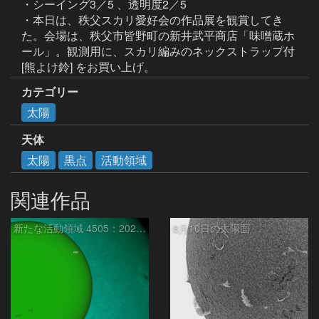
・シーイング3／5 、透明度2／5

・本日は、秩父スカリ愛好会の作品展を観賞してき
た。会場は、秩父市皆野町の新井武平商店「味噌蔵ホ
ール」。観測用に、スカリ編みのネックストラップ付 
[熊よけ鈴] をお買い上げ。
カテゴリー
太陽
天体
太陽
黒点
活動領域
関連作品
新たな活動領域 4505：2026/08/10
8月10日の太陽面