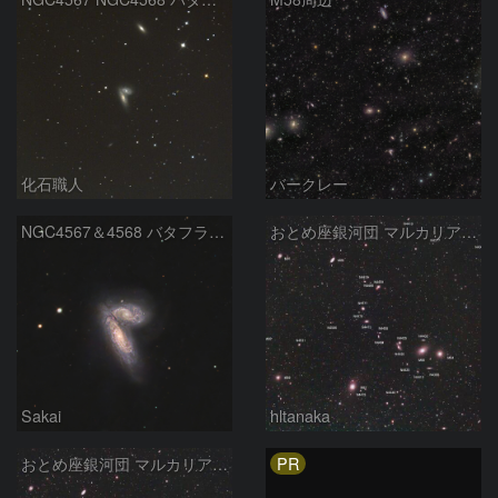
化石職人
バークレー
NGC4567＆4568 バタフライ銀河（旧愛称：シャム双生児銀河）
おとめ座銀河団 マルカリアンチェーン (2)
Sakai
hltanaka
PR
おとめ座銀河団 マルカリアンチェーン