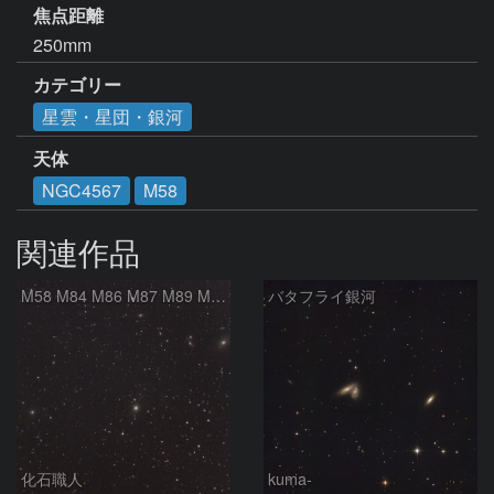
焦点距離
250mm
カテゴリー
星雲・星団・銀河
天体
NGC4567
M58
関連作品
M58 M84 M86 M87 M89 M90 マルカリアンの銀河鎖 おとめ座 かみのけ座
バタフライ銀河
化石職人
kuma-